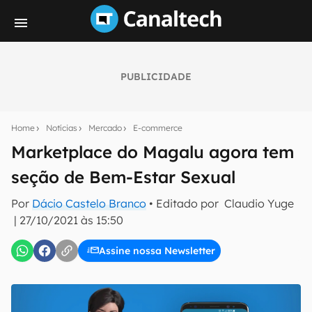
PUBLICIDADE
Seu resumo inteligente do mundo tech!
Assine a newsletter do Canaltech e receba
Home
Notícias
Mercado
E-commerce
notícias e reviews sobre tecnologia em primeira
mão.
Marketplace do Magalu agora tem
seção de Bem-Estar Sexual
E-mail
Por
Dácio Castelo Branco
• Editado por
Claudio Yuge
|
27/10/2021 às 15:50
inscreva-se
Assine nossa Newsletter
Confirmo que li, aceito e concordo com os
Termos de
Uso e Política de Privacidade do Canaltech.