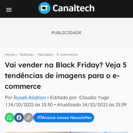
PUBLICIDADE
Seu resumo inteligente do mundo tech!
Assine a newsletter do Canaltech e receba
Home
Notícias
Mercado
E-commerce
notícias e reviews sobre tecnologia em primeira
mão.
Vai vender na Black Friday? Veja 5
tendências de imagens para o e-
E-mail
commerce
Por
Roseli Andrion
• Editado por
Claudio Yuge
inscreva-se
|
14/10/2021 às 15:30
•
Atualizado
14/10/2021 às 15:39
Assine nossa Newsletter
Confirmo que li, aceito e concordo com os
Termos de
Uso e Política de Privacidade do Canaltech.