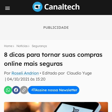
PUBLICIDADE
Seu resumo inteligente do mundo tech!
Assine a newsletter do Canaltech e receba
Home
Notícias
Segurança
notícias e reviews sobre tecnologia em primeira
mão.
8 dicas para tornar suas compras
online mais seguras
E-mail
Por
Roseli Andrion
• Editado por
Claudio Yuge
|
04/10/2021 às 15:20
inscreva-se
Assine nossa Newsletter
Confirmo que li, aceito e concordo com os
Termos de
Uso e Política de Privacidade do Canaltech.