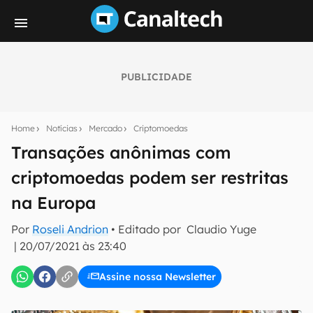
PUBLICIDADE
Seu resumo inteligente do mundo tech!
Assine a newsletter do Canaltech e receba
Home
Notícias
Mercado
Criptomoedas
notícias e reviews sobre tecnologia em primeira
mão.
Transações anônimas com
criptomoedas podem ser restritas
E-mail
na Europa
Por
Roseli Andrion
• Editado por
Claudio Yuge
inscreva-se
|
20/07/2021 às 23:40
Assine nossa Newsletter
Confirmo que li, aceito e concordo com os
Termos de
Uso e Política de Privacidade do Canaltech.