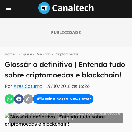
PUBLICIDADE
Seu resumo inteligente do mundo tech!
Assine a newsletter do Canaltech e receba
Home
O que é
Mercado
Criptomoedas
notícias e reviews sobre tecnologia em primeira
mão.
Glossário definitivo | Entenda tudo
sobre criptomoedas e blockchain!
E-mail
Por
Ares Saturno
|
19/10/2018 às 16:26
Assine nossa Newsletter
inscreva-se
Glossário definitivo | Entenda tudo sobre criptomoedas e
Confirmo que li, aceito e concordo com os
Termos de
blockchain!
Uso e Política de Privacidade do Canaltech.