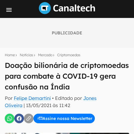
PUBLICIDADE
Seu resumo inteligente do mundo tech!
Assine a newsletter do Canaltech e receba
Home
Notícias
Mercado
Criptomoedas
notícias e reviews sobre tecnologia em primeira
mão.
Doação bilionária de criptomoedas
para combate à COVID-19 gera
E-mail
confusão na Índia
Por
Felipe Demartini
• Editado por
Jones
inscreva-se
Oliveira
|
13/05/2021 às 11:42
Assine nossa Newsletter
Confirmo que li, aceito e concordo com os
Termos de
Uso e Política de Privacidade do Canaltech.