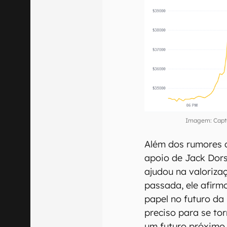
Imagem: Captu
Além dos rumores d
apoio de Jack Dor
ajudou na valoriz
passada, ele afirm
papel no futuro da 
preciso para se to
um futuro próximo