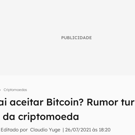
PUBLICIDADE
Criptomoedas
umo inteligente do mundo tech!
i aceitar Bitcoin? Rumor tu
tter do Canaltech e receba notícias e reviews sobre tecnologia 
 da criptomoeda
 Editado por
Claudio Yuge
|
26/07/2021 às 18:20