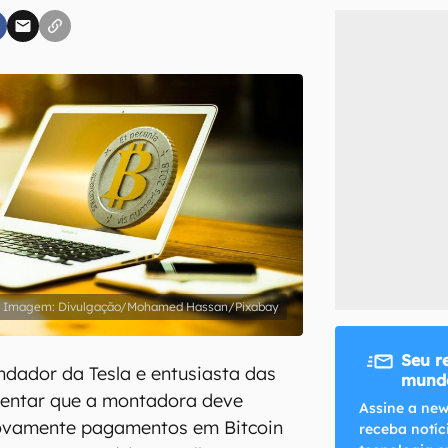
inscreva-se
li, aceito e concordo com os
Termos de Uso e Política de Privacidade do Ca
Divulgação/Mohamed Hassan/Pixabay
Seu r
ndador da Tesla e entusiasta das
mundo
entar que a montadora deve
Assine a new
novamente pagamentos em Bitcoin
receba notíc