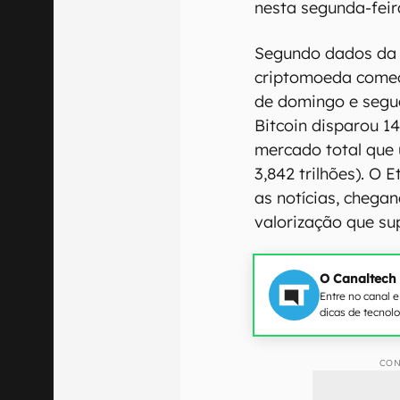
nesta segunda-feira
Segundo dados da 
criptomoeda começ
de domingo e segue
Bitcoin disparou 1
mercado total que 
3,842 trilhões). O
as notícias, chega
valorização que su
O Canaltech
Entre no canal 
dicas de tecnol
CON