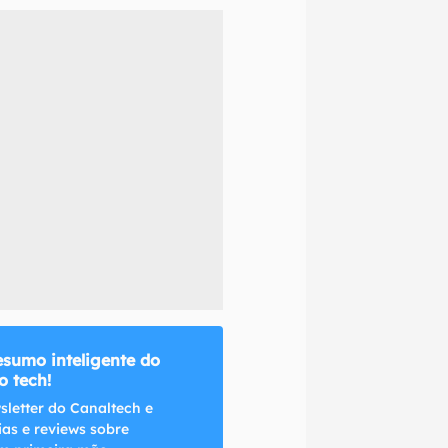
naltech.
esumo inteligente do
 tech!
sletter do Canaltech e
ias e reviews sobre