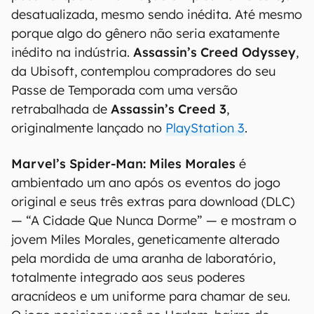
títulos, já vieram a público para informar que se
trata de um jogo completo, mas essa novidade
do remaster incluído deve aflorar ainda mais os
ânimos, pois é algo nunca anunciado pela Sony.
É importante ressaltar também a questão do
timing: a edição de julho da Game Informer foi
originalmente produzida em junho, então é
possível que a informação simplesmente esteja
desatualizada, mesmo sendo inédita. Até mesmo
porque algo do gênero não seria exatamente
inédito na indústria.
Assassin’s Creed Odyssey
,
da Ubisoft, contemplou compradores do seu
Passe de Temporada com uma versão
retrabalhada de
Assassin’s Creed 3
,
originalmente lançado no
PlayStation 3
.