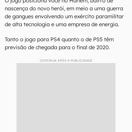
Marvel’s Spider-Man: Miles Morales
é
ambientado um ano após os eventos do jogo
original e seus três extras para download (DLC)
— “A Cidade Que Nunca Dorme” — e mostram o
jovem Miles Morales, geneticamente alterado
pela mordida de uma aranha de laboratório,
totalmente integrado aos seus poderes
aracnídeos e um uniforme para chamar de seu.
O jogo posiciona você no Harlem, bairro de
nascença do novo herói, em meio a uma guerra
de gangues envolvendo um exército paramilitar
de alta tecnologia e uma empresa de energia.
Tanto o jogo para PS4 quanto o de PS5 têm
previsão de chegada para o final de 2020.
CONTINUA APÓS A PUBLICIDADE