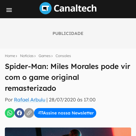
PUBLICIDADE
Seu resumo inteligente do mundo tech!
Assine a newsletter do Canaltech e receba
Home
Notícias
Games
Consoles
notícias e reviews sobre tecnologia em primeira
mão.
Spider-Man: Miles Morales pode vir
com o game original
E-mail
remasterizado
Por
Rafael Arbulu
|
28/07/2020 às 17:00
inscreva-se
Assine nossa Newsletter
Confirmo que li, aceito e concordo com os
Termos de
Uso e Política de Privacidade do Canaltech.