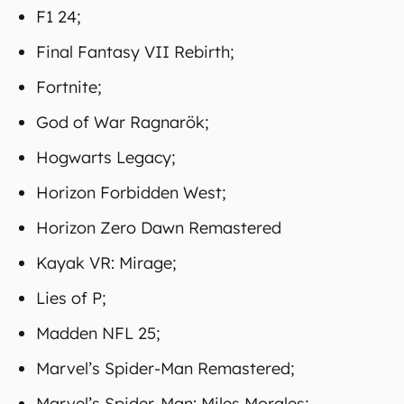
F1 24;
Final Fantasy VII Rebirth;
Fortnite;
God of War Ragnarök;
Hogwarts Legacy;
Horizon Forbidden West;
Horizon Zero Dawn Remastered
Kayak VR: Mirage;
Lies of P;
Madden NFL 25;
Marvel’s Spider-Man Remastered;
Marvel’s Spider-Man: Miles Morales;