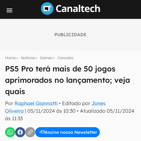
PUBLICIDADE
Seu resumo inteligente do mundo tech!
Assine a newsletter do Canaltech e receba
Home
Notícias
Games
Consoles
notícias e reviews sobre tecnologia em primeira
mão.
PS5 Pro terá mais de 50 jogos
aprimorados no lançamento; veja
E-mail
quais
Por
Raphael Giannotti
• Editado por
Jones
inscreva-se
Oliveira
|
05/11/2024 às 10:30
•
Atualizado
05/11/2024
às 11:33
Confirmo que li, aceito e concordo com os
Termos de
Uso e Política de Privacidade do Canaltech.
Assine nossa Newsletter