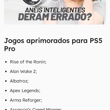
00:00
/
21:11
Jogos aprimorados para PS5
Pro
Rise of the Ronin;
Alan Wake 2;
Albatroz;
Apex Legends;
Arma Reforger;
Assassin’s Creed Mirage;