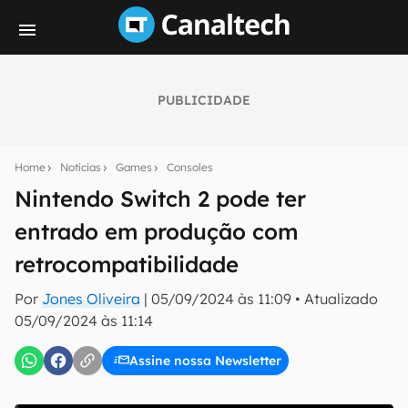
PUBLICIDADE
Seu resumo inteligente do mundo tech!
Assine a newsletter do Canaltech e receba
Home
Notícias
Games
Consoles
notícias e reviews sobre tecnologia em primeira
mão.
Nintendo Switch 2 pode ter
entrado em produção com
E-mail
retrocompatibilidade
Por
Jones Oliveira
|
05/09/2024 às 11:09
•
Atualizado
inscreva-se
05/09/2024 às 11:14
Assine nossa Newsletter
Confirmo que li, aceito e concordo com os
Termos de
Uso e Política de Privacidade do Canaltech.