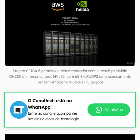
Projeto CEIBA é primeiro supercomputador com superchips Nvidia
GH200 e interconectores NVL32, com 65 ExaFLOPS de processamento
Tensor. (Imagem: Nvidia/Divulgação)
O Canaltech está no
WhatsApp!
WhatsApp
Entre no canal e acompanhe
notícias e dicas de tecnologia