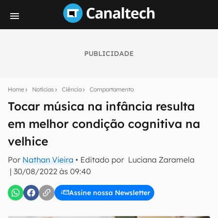
PUBLICIDADE
Seu resumo inteligente do mundo tech!
Assine a newsletter do Canaltech e receba
Home
Notícias
Ciência
Comportamento
notícias e reviews sobre tecnologia em primeira
mão.
Tocar música na infância resulta
em melhor condição cognitiva na
E-mail
velhice
Por
Nathan Vieira
• Editado por
Luciana Zaramela
inscreva-se
|
30/08/2022 às 09:40
Assine nossa Newsletter
Confirmo que li, aceito e concordo com os
Termos de
Uso e Política de Privacidade do Canaltech.