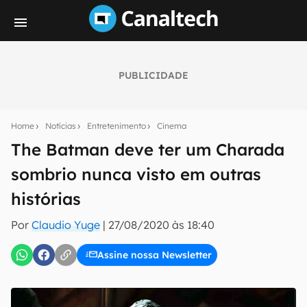
PUBLICIDADE
Seu resumo inteligente do mundo tech!
Assine a newsletter do Canaltech e receba
Home
Notícias
Entretenimento
Cinema
notícias e reviews sobre tecnologia em primeira
mão.
The Batman deve ter um Charada
sombrio nunca visto em outras
E-mail
histórias
Por
Claudio Yuge
|
27/08/2020 às 18:40
inscreva-se
Assine nossa Newsletter
Confirmo que li, aceito e concordo com os
Termos de
Uso e Política de Privacidade do Canaltech.