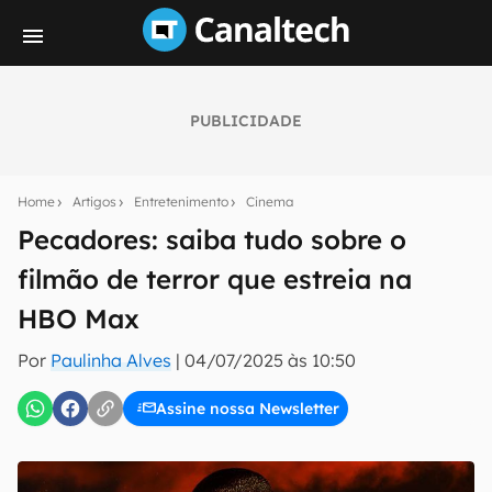
PUBLICIDADE
Seu resumo inteligente do mundo tech!
Assine a newsletter do Canaltech e receba
Home
Artigos
Entretenimento
Cinema
notícias e reviews sobre tecnologia em primeira
mão.
Pecadores: saiba tudo sobre o
filmão de terror que estreia na
E-mail
HBO Max
Por
Paulinha Alves
|
04/07/2025 às 10:50
inscreva-se
Assine nossa Newsletter
Confirmo que li, aceito e concordo com os
Termos de
Uso e Política de Privacidade do Canaltech.