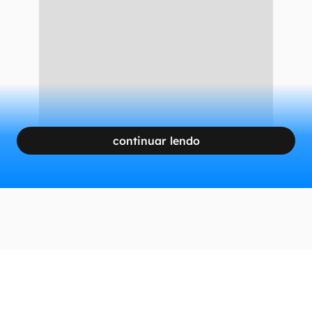
cidade natal, Clarksdale, Mississippi, usando
para isso o dinheiro que roubaram de seus
antigos chefes.
CONTINUA APÓS A PUBLICIDADE
continuar lendo