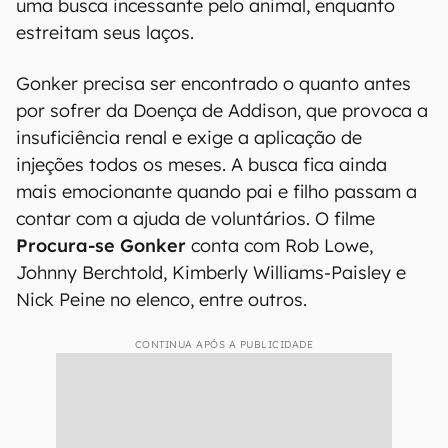
Procura-se Gonker
é um filme emocionante de
aventura que conta a história de um jovem que,
ao fazer uma caminhada na Trilha dos
Apalaches, perde seu
cachorro
chamado Gonker.
Então, com a ajuda do pai, eles começam a fazer
uma busca incessante pelo animal, enquanto
estreitam seus laços.
Gonker precisa ser encontrado o quanto antes
por sofrer da Doença de Addison, que provoca a
insuficiência renal e exige a aplicação de
injeções todos os meses. A busca fica ainda
mais emocionante quando pai e filho passam a