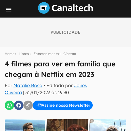
PUBLICIDADE
Seu resumo inteligente do mundo tech!
Assine a newsletter do Canaltech e receba
Home
Listas
Entretenimento
Cinema
notícias e reviews sobre tecnologia em primeira
mão.
4 filmes para ver em família que
chegam à Netflix em 2023
E-mail
Por
Natalie Rosa
• Editado por
Jones
Oliveira
|
31/01/2023 às 19:30
inscreva-se
Assine nossa Newsletter
Confirmo que li, aceito e concordo com os
Termos de
Uso e Política de Privacidade do Canaltech.