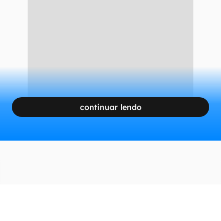
contar com a ajuda de voluntários. O filme
Procura-se Gonker
conta com Rob Lowe,
Johnny Berchtold, Kimberly Williams-Paisley e
Nick Peine no elenco, entre outros.
CONTINUA APÓS A PUBLICIDADE