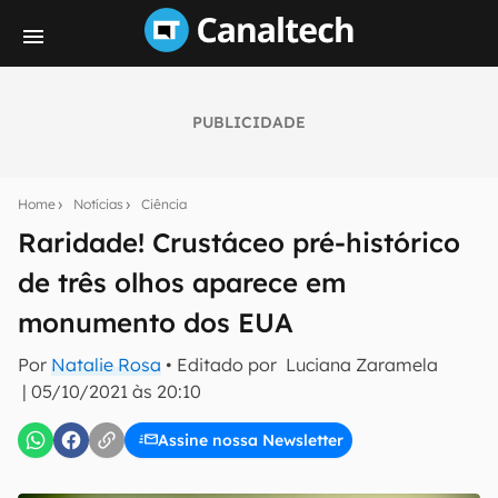
PUBLICIDADE
Seu resumo inteligente do mundo tech!
Assine a newsletter do Canaltech e receba
Home
Notícias
Ciência
notícias e reviews sobre tecnologia em primeira
mão.
Raridade! Crustáceo pré-histórico
de três olhos aparece em
E-mail
monumento dos EUA
Por
Natalie Rosa
• Editado por
Luciana Zaramela
inscreva-se
|
05/10/2021 às 20:10
Assine nossa Newsletter
Confirmo que li, aceito e concordo com os
Termos de
Uso e Política de Privacidade do Canaltech.