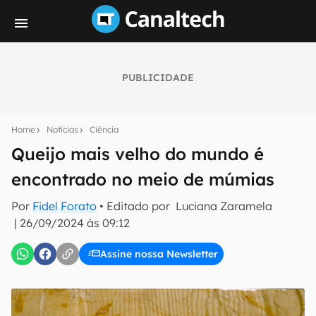
PUBLICIDADE
Seu resumo inteligente do mundo tech!
Assine a newsletter do Canaltech e receba
Home
Notícias
Ciência
notícias e reviews sobre tecnologia em primeira
mão.
Queijo mais velho do mundo é
encontrado no meio de múmias
E-mail
Por
Fidel Forato
• Editado por
Luciana Zaramela
|
26/09/2024 às 09:12
inscreva-se
Assine nossa Newsletter
Confirmo que li, aceito e concordo com os
Termos de
Uso e Política de Privacidade do Canaltech.