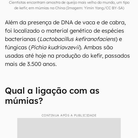
Cientistas encontram amostra de queijo mais velho do mundo, um tipo
de kefir, em múmias na China (Imagem: Yimin Yang/CC BY-SA)
Além da presença de DNA de vaca e de cabra,
foi localizado o material genético de espécies
bacterianas (
Lactobacillus kefiranofaciens
) e
fúngicas (
Pichia kudriavzevii
). Ambas são
usadas até hoje na produção do kefir, passados
mais de 3.500 anos.
Qual a ligação com as
múmias?
CONTINUA APÓS A PUBLICIDADE