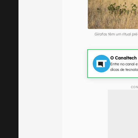
Girafas têm um ritual pr
O Canaltech
Entre no canal 
dicas de tecnol
CON