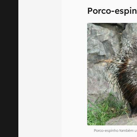
Porco-espi
Porco-espinho também ut