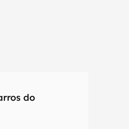
arros do
em primeira