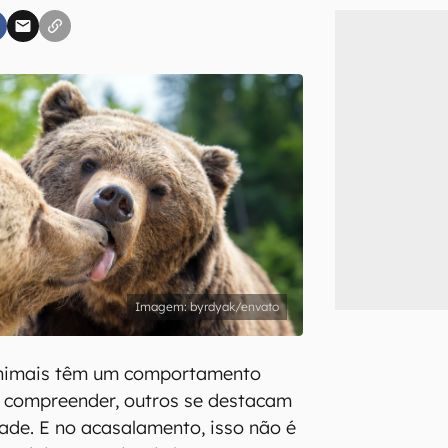
inscreva-se
li, aceito e concordo com os
Termos de Uso e Política de Privacidade do Ca
byrdyak/envato
animais têm um comportamento
e compreender, outros se destacam
dade. E no acasalamento, isso não é