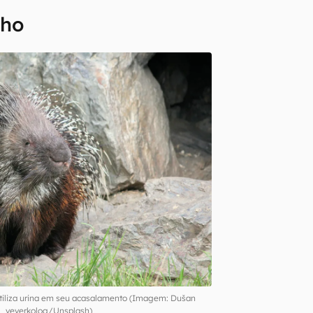
nho
iliza urina em seu acasalamento (Imagem: Dušan
veverkolog/Unsplash)