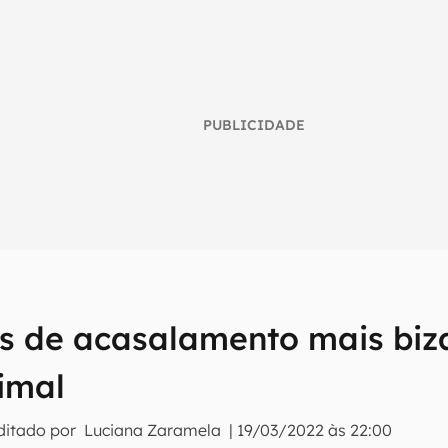
PUBLICIDADE
ais de acasalamento mais biz
umo inteligente do mundo tech!
imal
tter do Canaltech e receba notícias e reviews sobre tecnologia 
ditado por
Luciana Zaramela
|
19/03/2022 às 22:00