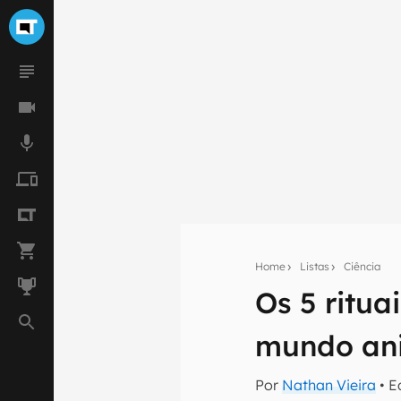
Home
Listas
Ciência
Os 5 ritu
Seu res
mundo an
Assine a newsle
mão.
Por
Nathan Vieira
• E