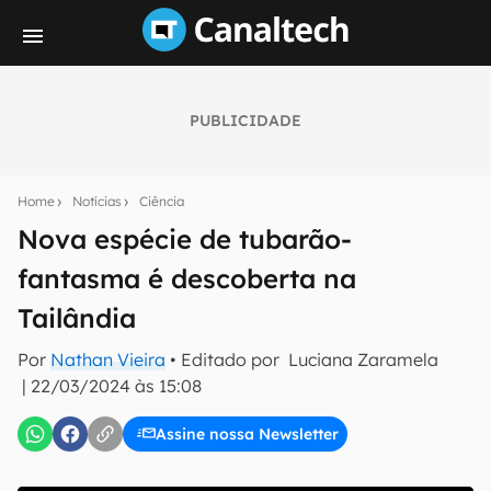
PUBLICIDADE
Seu resumo inteligente do mundo tech!
Assine a newsletter do Canaltech e receba
Home
Notícias
Ciência
notícias e reviews sobre tecnologia em primeira
mão.
Nova espécie de tubarão-
fantasma é descoberta na
E-mail
Tailândia
Por
Nathan Vieira
• Editado por
Luciana Zaramela
inscreva-se
|
22/03/2024 às 15:08
Assine nossa Newsletter
Confirmo que li, aceito e concordo com os
Termos de
Uso e Política de Privacidade do Canaltech.