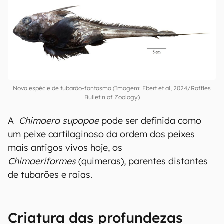
Nova espécie de tubarão-fantasma (Imagem: Ebert et al, 2024/Raffles
Bulletin of Zoology)
A
Chimaera supapae
pode ser definida como
um peixe cartilaginoso da ordem dos peixes
mais antigos vivos hoje, os
Chimaeriformes
(quimeras)
,
parentes distantes
de tubarões e raias.
Criatura das profundezas