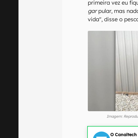
primeira vez eu fi
gar
pular, mas nada
vida", disse o pesc
Imagem: Reproduç
O Canaltech