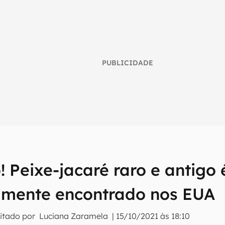
PUBLICIDADE
o! Peixe-jacaré raro e antigo 
umo inteligente do mundo tech!
amente encontrado nos EUA
tter do Canaltech e receba notícias e reviews sobre tecnologia 
itado por
Luciana Zaramela
|
15/10/2021 às 18:10