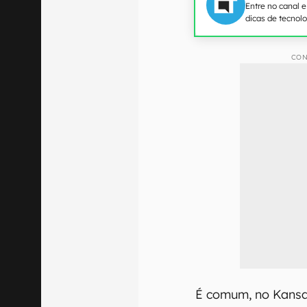
Entre no canal 
dicas de tecnol
CON
É comum, no Kansas