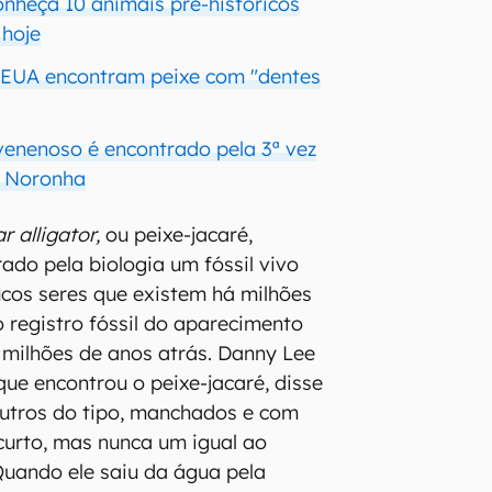
onheça 10 animais pré-históricos
 hoje
 EUA encontram peixe com "dentes
 venenoso é encontrado pela 3ª vez
 Noronha
r alligator,
ou peixe-jacaré,
ado pela biologia um fóssil vivo
cos seres que existem há milhões
o registro fóssil do aparecimento
 milhões de anos atrás. Danny Lee
que encontrou o peixe-jacaré, disse
outros do tipo, manchados e com
curto, mas nunca um igual ao
Quando ele saiu da água pela