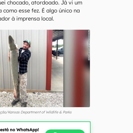
quei chocado, atordoado. Já vi um
 como esse fez. É algo único na
ador à imprensa local.
ão/Kansas Department of Wildlife & Parks
 está no WhatsApp!