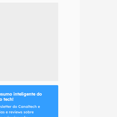
naltech.
esumo inteligente do
 tech!
sletter do Canaltech e
ias e reviews sobre