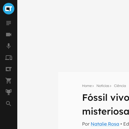
Home
Notícias
Ciência
Fóssil viv
Seu res
misterios
Assine a newsle
mão.
Por
Natalie Rosa
• Ed