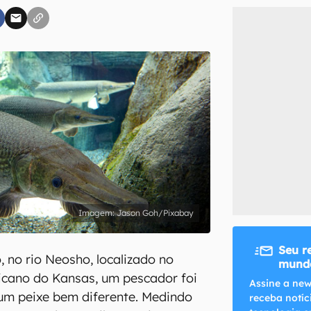
inscreva-se
li, aceito e concordo com os
Termos de Uso e Política de Privacidade do Ca
Jason Goh/Pixabay
Seu r
 no rio Neosho, localizado no
mundo
icano do Kansas, um pescador foi
Assine a new
um peixe bem diferente. Medindo
receba notíc