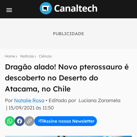
PUBLICIDADE
Seu resumo inteligente do mundo tech!
Assine a newsletter do Canaltech e receba
Home
Notícias
Ciência
notícias e reviews sobre tecnologia em primeira
mão.
Dragão alado! Novo pterossauro é
descoberto no Deserto do
E-mail
Atacama, no Chile
Por
Natalie Rosa
• Editado por
Luciana Zaramela
inscreva-se
|
15/09/2021 às 11:50
Assine nossa Newsletter
Confirmo que li, aceito e concordo com os
Termos de
Uso e Política de Privacidade do Canaltech.