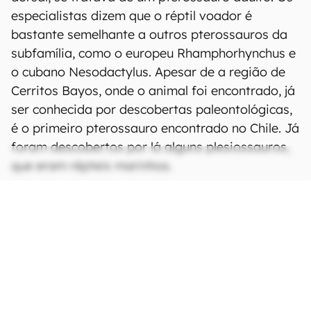
especialistas dizem que o réptil voador é
bastante semelhante a outros pterossauros da
subfamília, como o europeu Rhamphorhynchus e
o cubano Nesodactylus. Apesar de a região de
Cerritos Bayos, onde o animal foi encontrado, já
ser conhecida por descobertas paleontológicas,
é o primeiro pterossauro encontrado no Chile. Já
foram descobertos por lá alguns plesiossauros,
que eram répteis marinhos.
O estudo com a descoberta foi publicado na
revista científica
Acta Palaeontologia Polonica
.
Fonte:
Universidade do Chile