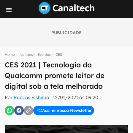
PUBLICIDADE
Seu resumo inteligente do mundo tech!
Assine a newsletter do Canaltech e receba
Home
Notícias
Eventos
CES
notícias e reviews sobre tecnologia em primeira
mão.
CES 2021 | Tecnologia da
Qualcomm promete leitor de
E-mail
digital sob a tela melhorado
Por
Rubens Eishima
|
12/01/2021 às 09:20
inscreva-se
Assine nossa Newsletter
Confirmo que li, aceito e concordo com os
Termos de
Uso e Política de Privacidade do Canaltech.