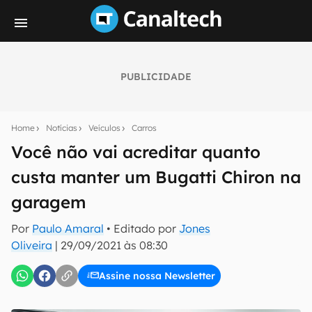
PUBLICIDADE
Seu resumo inteligente do mundo tech!
Assine a newsletter do Canaltech e receba
Home
Notícias
Veículos
Carros
notícias e reviews sobre tecnologia em primeira
mão.
Você não vai acreditar quanto
custa manter um Bugatti Chiron na
E-mail
garagem
Por
Paulo Amaral
• Editado por
Jones
inscreva-se
Oliveira
|
29/09/2021 às 08:30
Assine nossa Newsletter
Confirmo que li, aceito e concordo com os
Termos de
Uso e Política de Privacidade do Canaltech.