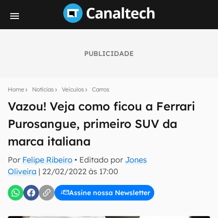
PUBLICIDADE
Seu resumo inteligente do mundo tech!
Assine a newsletter do Canaltech e receba
Home
Notícias
Veículos
Carros
notícias e reviews sobre tecnologia em primeira
mão.
Vazou! Veja como ficou a Ferrari
Purosangue, primeiro SUV da
E-mail
marca italiana
Por
Felipe Ribeiro
• Editado por
Jones
inscreva-se
Oliveira
|
22/02/2022 às 17:00
Assine nossa Newsletter
Confirmo que li, aceito e concordo com os
Termos de
Uso e Política de Privacidade do Canaltech.