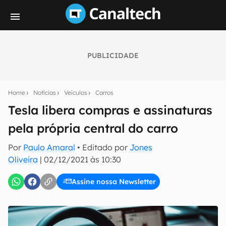
PUBLICIDADE
Seu resumo inteligente do mundo tech!
Assine a newsletter do Canaltech e receba
Home
Notícias
Veículos
Carros
notícias e reviews sobre tecnologia em primeira
mão.
Tesla libera compras e assinaturas
pela própria central do carro
E-mail
Por
Paulo Amaral
• Editado por
Jones
Oliveira
|
02/12/2021 às 10:30
inscreva-se
Assine nossa Newsletter
Confirmo que li, aceito e concordo com os
Termos de
Uso e Política de Privacidade do Canaltech.