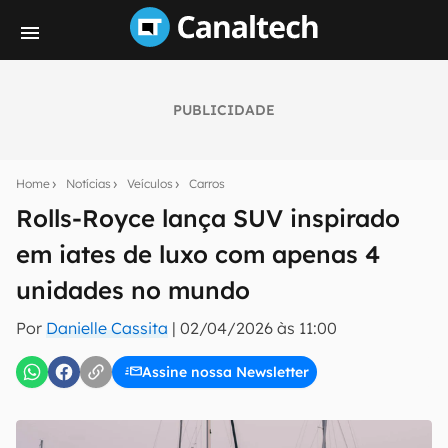
PUBLICIDADE
Seu resumo inteligente do mundo tech!
Assine a newsletter do Canaltech e receba
Home
Notícias
Veículos
Carros
notícias e reviews sobre tecnologia em primeira
mão.
Rolls-Royce lança SUV inspirado
em iates de luxo com apenas 4
E-mail
unidades no mundo
Por
Danielle Cassita
|
02/04/2026 às 11:00
inscreva-se
Assine nossa Newsletter
Confirmo que li, aceito e concordo com os
Termos de
Uso e Política de Privacidade do Canaltech.