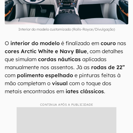
Interior do modelo customizado (Rolls-Royce/Divulgação)
O
interior do modelo
é finalizado em
couro
nas
cores Arctic White e Navy Blue
, com detalhes
que simulam
cordas náuticas
aplicadas
manualmente nos assentos. Já as
rodas de 22”
com
polimento espelhado
e pinturas feitas à
mão completam o
visual
com o toque dos
metais encontrados em
iates clássicos
.
CONTINUA APÓS A PUBLICIDADE