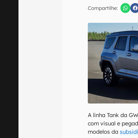
E-mail
Compartilhe:
Confirmo que 
A linha Tank da G
com visual e pegad
modelos da
subsid