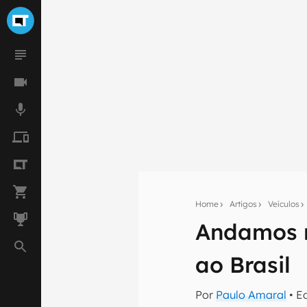
Home
Artigos
Veículos
Andamos 
Seu res
ao Brasil
Assine a newsle
mão.
Por
Paulo Amaral
• E