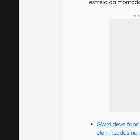
estreia da montado
CON
GWM deve fabric
eletrificados no 