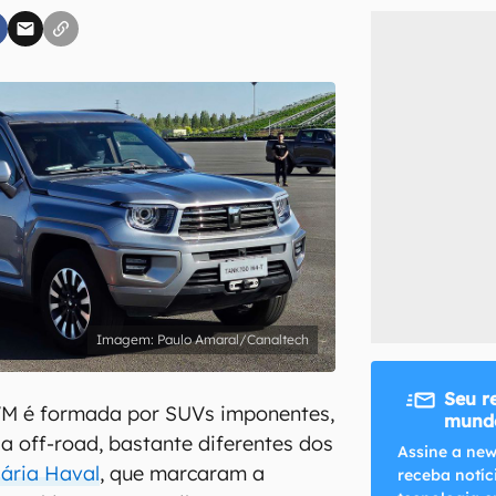
inscreva-se
li, aceito e concordo com os
Termos de Uso e Política de Privacidade do Ca
Paulo Amaral/Canaltech
Seu r
WM é formada por SUVs imponentes,
mundo
a off-road, bastante diferentes dos
Assine a new
iária Haval
, que marcaram a
receba notíc