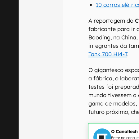
10 carros elétri
A reportagem do
C
fabricante para ir 
Baoding, na China,
integrantes da famí
Tank 700 Hi4-T
.
O gigantesco espa
a fábrica, o labora
testes foi preparad
mundo tivessem a 
gama de modelos, i
futuro próximo, ch
O Canaltech
Entre no canal 