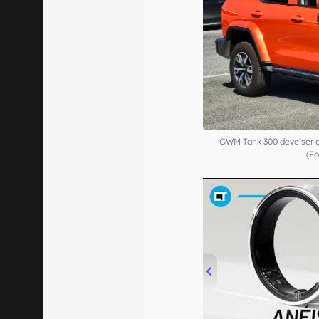
GWM Tank 300 deve ser o 
(Fo