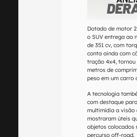
00:00
/
21:11
Dotado de motor 2.0
o SUV entrega ao 
de 351 cv, com torq
conta ainda com c
tração 4x4, torno
metros de comprim
peso em um carro 
A tecnologia també
com destaque para
multimídia a visão 
mostraram úteis q
objetos colocados 
percurso off-road.