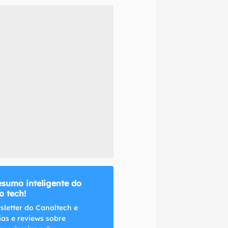
naltech.
esumo inteligente do
 tech!
sletter do Canaltech e
ias e reviews sobre