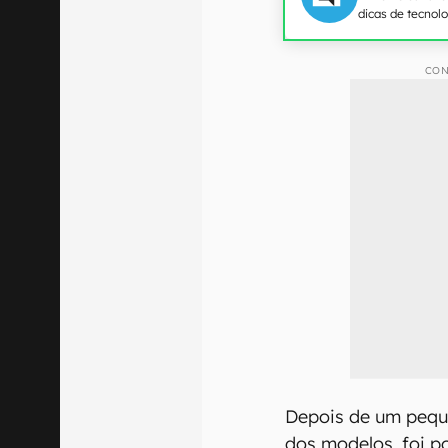
dicas de tecnol
CON
Depois de um pequ
dos modelos, foi p