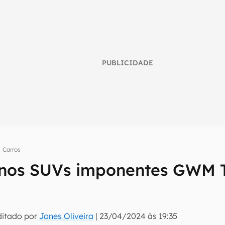
PUBLICIDADE
Carros
nos SUVs imponentes GWM T
umo inteligente do mundo tech!
tter do Canaltech e receba notícias e reviews sobre tecnologia 
ditado por
Jones Oliveira
|
23/04/2024 às 19:35