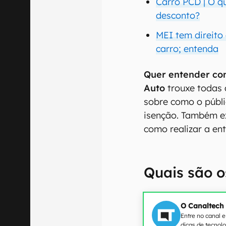
Carro PCD | O q
desconto?
MEI tem direito
carro; entenda
Quer entender co
Auto
trouxe todas 
sobre como o públi
isenção. Também e
como realizar a ent
Quais são o
O Canaltech
Entre no canal 
dicas de tecnol