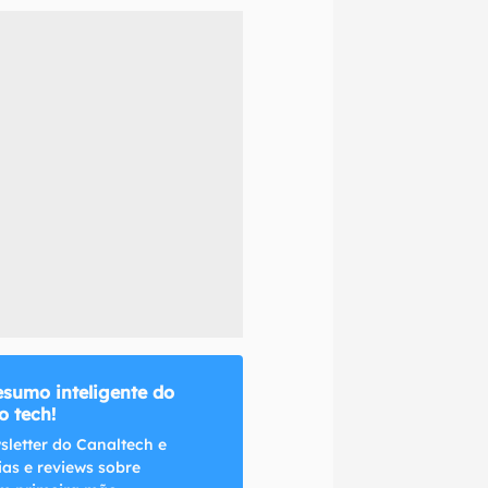
naltech.
esumo inteligente do
 tech!
sletter do Canaltech e
ias e reviews sobre