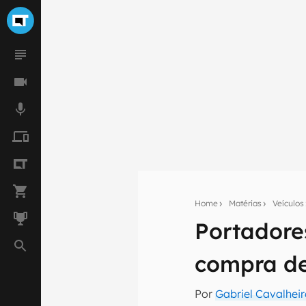
Home
Matérias
Veículos
Portadore
Seu res
compra de
Assine a newsle
mão.
Por
Gabriel Cavalhei