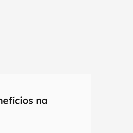
efícios na
em primeira