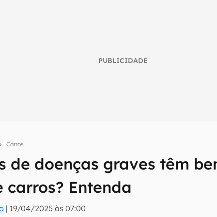
PUBLICIDADE
Carros
s de doenças graves têm ben
umo inteligente do mundo tech!
 carros? Entenda
tter do Canaltech e receba notícias e reviews sobre tecnologia 
ro
|
19/04/2025 às 07:00