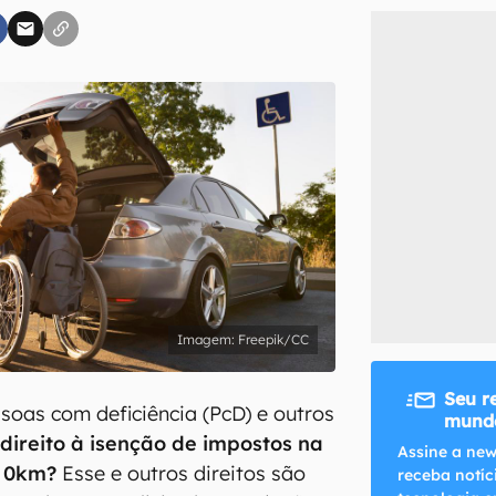
inscreva-se
li, aceito e concordo com os
Termos de Uso e Política de Privacidade do Ca
Freepik/CC
Seu r
soas com deficiência (PcD) e outros
mundo
direito à isenção de impostos na
Assine a new
s 0km?
Esse e outros direitos são
receba notíc