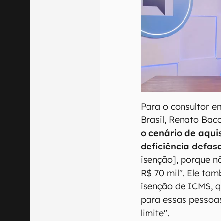
Para o consultor e
Brasil, Renato Bacc
o cenário de aqui
deficiência defas
isenção], porque n
R$ 70 mil". Ele ta
isenção de ICMS, 
para essas pessoa
limite".