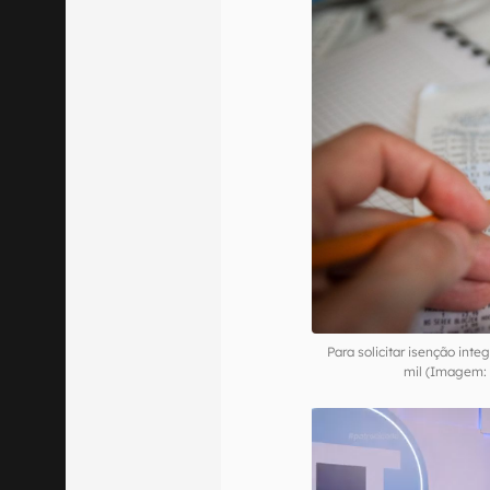
Para solicitar isenção int
mil (Imagem: