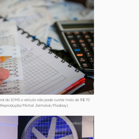
egral do ICMS o veículo não pode custar mais de R$ 70
 Reprodução/Michal Jarmoluk/Pixabay)