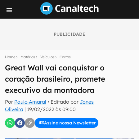
PUBLICIDADE
Seu resumo inteligente do mundo tech!
Assine a newsletter do Canaltech e receba
Home
Matérias
Veículos
Carros
notícias e reviews sobre tecnologia em primeira
mão.
Great Wall vai conquistar o
coração brasileiro, promete
E-mail
executivo da montadora
Por
Paulo Amaral
• Editado por
Jones
inscreva-se
Oliveira
|
19/02/2022 às 09:00
Assine nossa Newsletter
Confirmo que li, aceito e concordo com os
Termos de
Uso e Política de Privacidade do Canaltech.