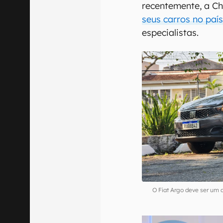
recentemente, a C
seus carros no paí
especialistas.
O Fiat Argo deve ser um 