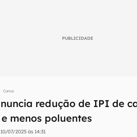
PUBLICIDADE
Carros
nuncia redução de IPI de ca
umo inteligente do mundo tech!
 e menos poluentes
tter do Canaltech e receba notícias e reviews sobre tecnologia 
|
10/07/2025 às 14:31