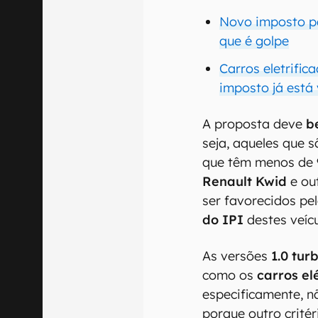
Novo imposto pa
que é golpe
Carros eletrifi
imposto já está
A proposta deve
b
seja, aqueles que 
que têm menos de 
Renault Kwid
e ou
ser favorecidos pe
do IPI
destes veíc
As versões
1.0 tur
como os
carros el
especificamente, 
porque outro critér