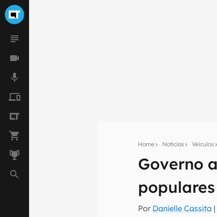
Home
Notícias
Veículos
Governo a
Seu res
populares
Assine a newsle
mão.
Por
Danielle Cassita