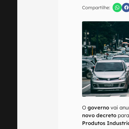
E-mail
Compartilhe:
Confirmo que 
O
governo
vai anun
novo decreto
para
Produtos Industri