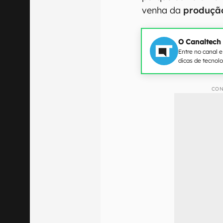
venha da
produção
O Canaltech
Entre no canal 
dicas de tecnol
CON