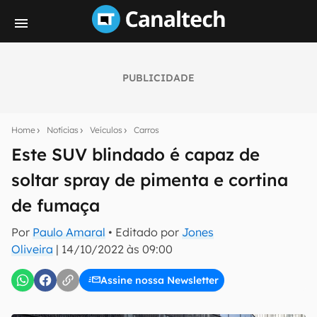
PUBLICIDADE
Seu resumo inteligente do mundo tech!
Assine a newsletter do Canaltech e receba
Home
Notícias
Veículos
Carros
notícias e reviews sobre tecnologia em primeira
mão.
Este SUV blindado é capaz de
soltar spray de pimenta e cortina
E-mail
de fumaça
Por
Paulo Amaral
• Editado por
Jones
inscreva-se
Oliveira
|
14/10/2022 às 09:00
Assine nossa Newsletter
Confirmo que li, aceito e concordo com os
Termos de
Uso e Política de Privacidade do Canaltech.