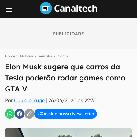
PUBLICIDADE
Seu resumo inteligente do mundo tech!
Assine a newsletter do Canaltech e receba
Home
Notícias
Veículos
Carros
notícias e reviews sobre tecnologia em primeira
mão.
Elon Musk sugere que carros da
Tesla poderão rodar games como
E-mail
GTA V
Por
Claudio Yuge
|
26/06/2020 às 22:30
inscreva-se
Assine nossa Newsletter
Confirmo que li, aceito e concordo com os
Termos de
Uso e Política de Privacidade do Canaltech.