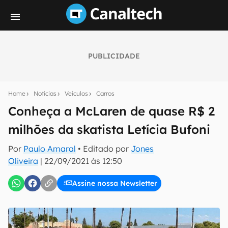
PUBLICIDADE
Seu resumo inteligente do mundo tech!
Assine a newsletter do Canaltech e receba
Home
Notícias
Veículos
Carros
notícias e reviews sobre tecnologia em primeira
mão.
Conheça a McLaren de quase R$ 2
milhões da skatista Letícia Bufoni
E-mail
Por
Paulo Amaral
• Editado por
Jones
Oliveira
|
22/09/2021 às 12:50
inscreva-se
Assine nossa Newsletter
Confirmo que li, aceito e concordo com os
Termos de
Uso e Política de Privacidade do Canaltech.