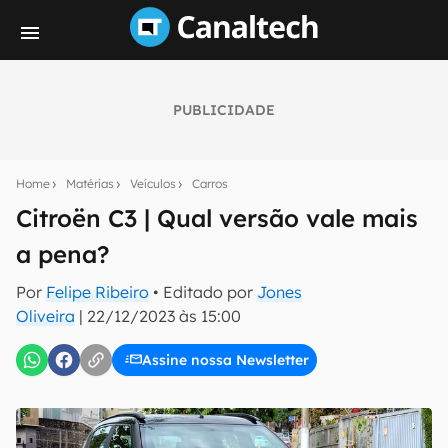
PUBLICIDADE
Seu resumo inteligente do mundo tech!
Assine a newsletter do Canaltech e receba
Home
Matérias
Veículos
Carros
notícias e reviews sobre tecnologia em primeira
mão.
Citroën C3 | Qual versão vale mais
a pena?
E-mail
Por
Felipe Ribeiro
• Editado por
Jones
Oliveira
|
22/12/2023 às 15:00
inscreva-se
Assine nossa Newsletter
Confirmo que li, aceito e concordo com os
Termos de
Uso e Política de Privacidade do Canaltech.