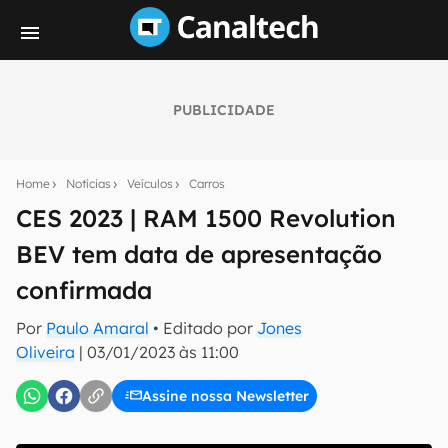
PUBLICIDADE
Seu resumo inteligente do mundo tech!
Assine a newsletter do Canaltech e receba
Home
Notícias
Veículos
Carros
notícias e reviews sobre tecnologia em primeira
mão.
CES 2023 | RAM 1500 Revolution
BEV tem data de apresentação
E-mail
confirmada
Por
Paulo Amaral
• Editado por
Jones
inscreva-se
Oliveira
|
03/01/2023 às 11:00
Assine nossa Newsletter
Confirmo que li, aceito e concordo com os
Termos de
Uso e Política de Privacidade do Canaltech.