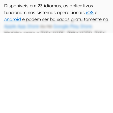
Disponíveis em 23 idiomas, os aplicativos
funcionam nos sistemas operacionais
iOS
e
Android
e podem ser baixados gratuitamente na
Apple App Store
ou na
Google Play Store
.
Modelos como o BMW M135i, BMW M235i, BMW
330e, BMW M340i, BMW Série 8, BMW X5, BMW
X7 M50i e BMW 320i Sport GP já estão com os
aplicativos 100% integrados ao seu
funcionamento.