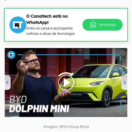
O Canaltech está no
WhatsApp!
WhatsApp
Entre no canal e acompanhe
notícias e dicas de tecnologia
00:00
/
04:07
Imagem: BMW Group Brasil