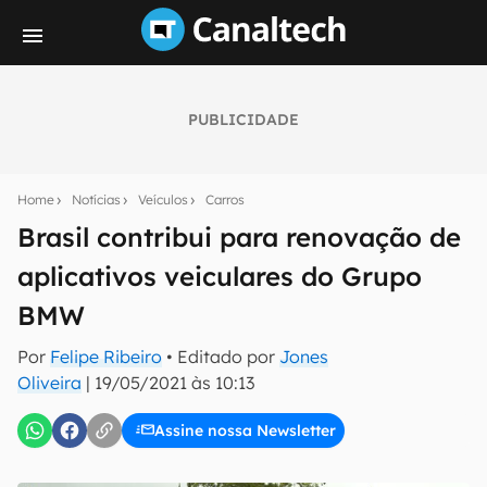
PUBLICIDADE
Seu resumo inteligente do mundo tech!
Assine a newsletter do Canaltech e receba
Home
Notícias
Veículos
Carros
notícias e reviews sobre tecnologia em primeira
mão.
Brasil contribui para renovação de
aplicativos veiculares do Grupo
E-mail
BMW
Por
Felipe Ribeiro
• Editado por
Jones
inscreva-se
Oliveira
|
19/05/2021 às 10:13
Assine nossa Newsletter
Confirmo que li, aceito e concordo com os
Termos de
Uso e Política de Privacidade do Canaltech.