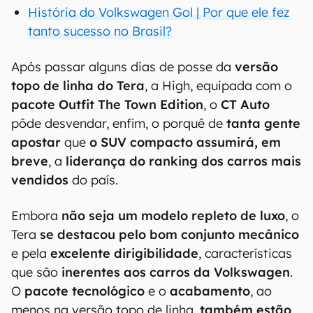
História do Volkswagen Gol | Por que ele fez
tanto sucesso no Brasil?
Após passar alguns dias de posse da
versão
topo de linha do Tera
, a High, equipada com o
pacote Outfit The Town Edition
, o
CT Auto
pôde desvendar, enfim, o porquê de
tanta gente
apostar
que
o SUV compacto assumirá, em
breve
, a
liderança do ranking dos carros mais
vendidos
do país.
Embora
não seja um modelo repleto de luxo
, o
Tera
se destacou pelo bom conjunto mecânico
e pela
excelente dirigibilidade
, características
que são
inerentes aos carros da Volkswagen
.
O
pacote tecnológico
e o
acabamento
, ao
menos na versão topo de linha,
também estão