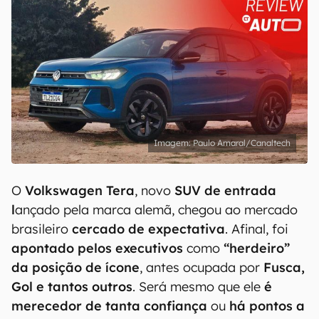
Paulo Amaral/Canaltech
O
Volkswagen Tera
, novo
SUV de entrada
l
ançado pela marca alemã, chegou ao mercado
brasileiro
cercado de expectativa
. Afinal, foi
apontado pelos executivos
como
“herdeiro”
da posição de ícone
, antes ocupada por
Fusca,
Gol e tantos outros
. Será mesmo que ele
é
merecedor de tanta confiança
ou
há pontos a