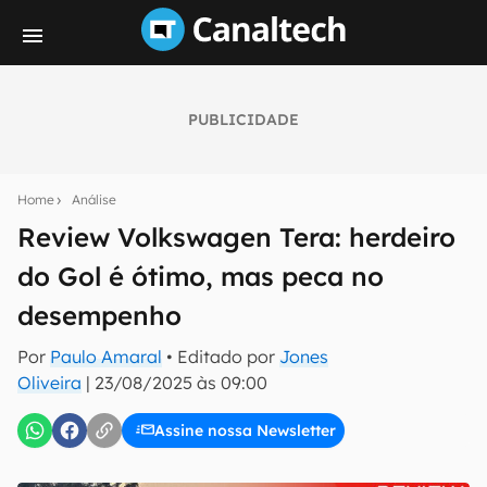
PUBLICIDADE
Seu resumo inteligente do mundo tech!
Assine a newsletter do Canaltech e receba
Home
Análise
notícias e reviews sobre tecnologia em primeira
mão.
Review Volkswagen Tera: herdeiro
do Gol é ótimo, mas peca no
E-mail
desempenho
Por
Paulo Amaral
• Editado por
Jones
inscreva-se
Oliveira
|
23/08/2025 às 09:00
Assine nossa Newsletter
Confirmo que li, aceito e concordo com os
Termos de
Uso e Política de Privacidade do Canaltech.