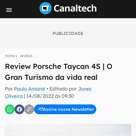
PUBLICIDADE
Seu resumo inteligente do mundo tech!
Assine a newsletter do Canaltech e receba
Home
Análise
notícias e reviews sobre tecnologia em primeira
mão.
Review Porsche Taycan 4S | O
Gran Turismo da vida real
E-mail
Por
Paulo Amaral
• Editado por
Jones
Oliveira
|
14/08/2022 às 09:30
inscreva-se
Assine nossa Newsletter
Confirmo que li, aceito e concordo com os
Termos de
Uso e Política de Privacidade do Canaltech.