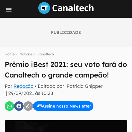
PUBLICIDADE
Seu resumo inteligente do mundo tech!
Assine a newsletter do Canaltech e receba
Home
Notícias
Canaltech
notícias e reviews sobre tecnologia em primeira
mão.
Prêmio iBest 2021: seu voto fará do
Canaltech o grande campeão!
E-mail
Por
Redação
• Editado por
Patricia Gnipper
|
29/09/2021 às 10:28
inscreva-se
Assine nossa Newsletter
Confirmo que li, aceito e concordo com os
Termos de
Uso e Política de Privacidade do Canaltech.