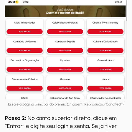
Para registrar seu voto no Prêmio iBest 2021 é
necessário um rápido cadastro. Quem votou na
etapa passada, pode seguir direto para a
categoria Tecnologia
. Veja como é fácil nos
ajudar:
Passo 1:
Acesse a
página de votação
do Prêmio
iBest 2021. A imagem a seguir aparecerá: