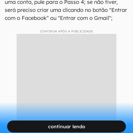
Essa é a página principal do prêmio (Imagem: Reprodução/Canaltech)
Passo 2:
No canto superior direito, clique em
"Entrar" e digite seu login e senha. Se já tiver
uma conta, pule para o Passo 4; se não tiver,
será preciso criar uma clicando no botão "Entrar
com o Facebook" ou "Entrar com o Gmail";
CONTINUA APÓS A PUBLICIDADE