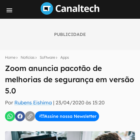
PUBLICIDADE
Seu resumo inteligente do mundo tech!
Assine a newsletter do Canaltech e receba
Home
Notícias
Software
Apps
notícias e reviews sobre tecnologia em primeira
mão.
Zoom anuncia pacotão de
melhorias de segurança em versão
E-mail
5.0
Por
Rubens Eishima
|
23/04/2020 às 15:20
inscreva-se
Assine nossa Newsletter
Confirmo que li, aceito e concordo com os
Termos de
Uso e Política de Privacidade do Canaltech.