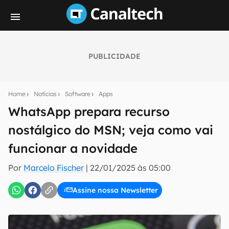
PUBLICIDADE
Seu resumo inteligente do mundo tech!
Assine a newsletter do Canaltech e receba
Home
Notícias
Software
Apps
notícias e reviews sobre tecnologia em primeira
mão.
WhatsApp prepara recurso
nostálgico do MSN; veja como vai
E-mail
funcionar a novidade
Por
Marcelo Fischer
|
22/01/2025 às 05:00
inscreva-se
Assine nossa Newsletter
Confirmo que li, aceito e concordo com os
Termos de
Uso e Política de Privacidade do Canaltech.