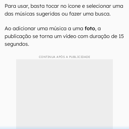
Como funciona o recurso de
colocar música no status
Os usuários do WhatsApp, ao criar uma
publicação no Status, terão acesso ao ícone
para
adicionar uma música
na tela de edição,
assim como funciona no Instagram.
Para usar, basta tocar no ícone e selecionar uma
das músicas sugeridas ou fazer uma busca.
Ao adicionar uma música a uma
foto
, a
publicação se torna um vídeo com duração de 15
segundos.
CONTINUA APÓS A PUBLICIDADE