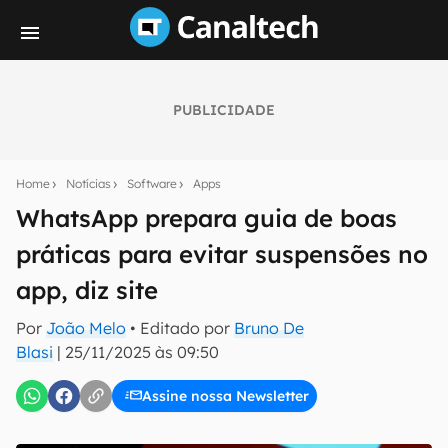
PUBLICIDADE
Seu resumo inteligente do mundo tech!
Assine a newsletter do Canaltech e receba
Home
Notícias
Software
Apps
notícias e reviews sobre tecnologia em primeira
mão.
WhatsApp prepara guia de boas
práticas para evitar suspensões no
E-mail
app, diz site
Por
João Melo
• Editado por
Bruno De
inscreva-se
Blasi
|
25/11/2025 às 09:50
Assine nossa Newsletter
Confirmo que li, aceito e concordo com os
Termos de
Uso e Política de Privacidade do Canaltech.