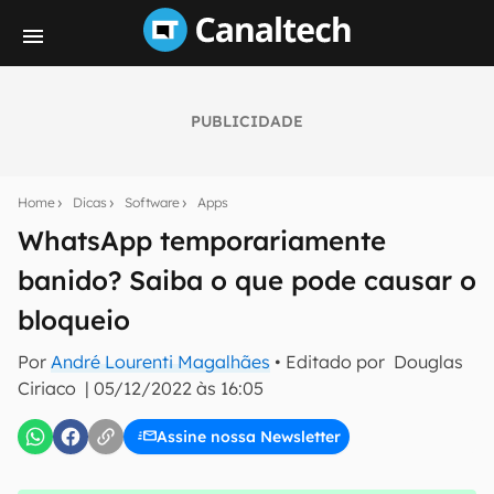
PUBLICIDADE
Seu resumo inteligente do mundo tech!
Assine a newsletter do Canaltech e receba
Home
Dicas
Software
Apps
notícias e reviews sobre tecnologia em primeira
mão.
WhatsApp temporariamente
banido? Saiba o que pode causar o
E-mail
bloqueio
Por
André Lourenti Magalhães
• Editado por
Douglas
inscreva-se
Ciriaco
|
05/12/2022 às 16:05
Assine nossa Newsletter
Confirmo que li, aceito e concordo com os
Termos de
Uso e Política de Privacidade do Canaltech.