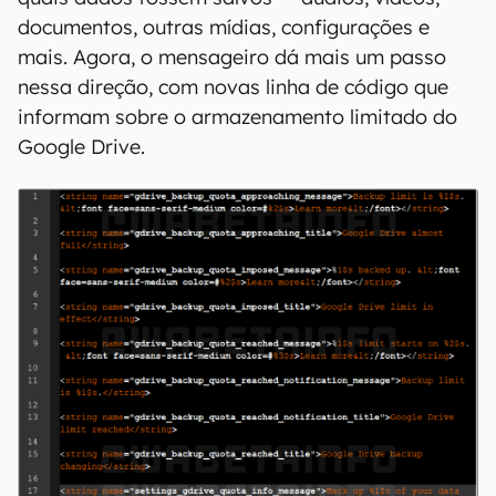
Na ocasião, o WhatsApp desenvolvia uma seção
para gerenciar o backup em nuvem com
facilidade, permitindo que o usuário escolhesse
quais dados fossem salvos — áudios, vídeos,
documentos, outras mídias, configurações e
mais. Agora, o mensageiro dá mais um passo
nessa direção, com novas linha de código que
informam sobre o armazenamento limitado do
Google Drive.