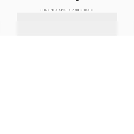
ser salvo ou não, já que o espaço não seria mais
irrestrito. Para complementar, avisos no app
serviriam para alertar quando o armazenamento
estivesse quase ou completamente cheio.
Google aperta o cerco com o
armazenamento grátis
CONTINUA APÓS A PUBLICIDADE