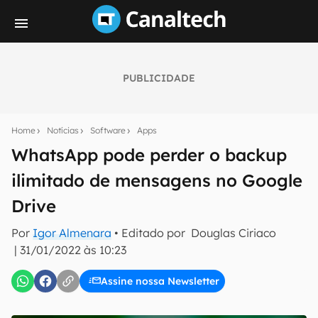
PUBLICIDADE
Seu resumo inteligente do mundo tech!
Assine a newsletter do Canaltech e receba
Home
Notícias
Software
Apps
notícias e reviews sobre tecnologia em primeira
mão.
WhatsApp pode perder o backup
ilimitado de mensagens no Google
E-mail
Drive
Por
Igor Almenara
• Editado por
Douglas Ciriaco
inscreva-se
|
31/01/2022 às 10:23
Assine nossa Newsletter
Confirmo que li, aceito e concordo com os
Termos de
Uso e Política de Privacidade do Canaltech.