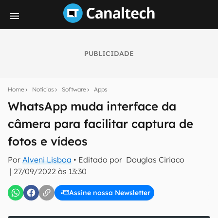
PUBLICIDADE
Seu resumo inteligente do mundo tech!
Assine a newsletter do Canaltech e receba
Home
Notícias
Software
Apps
notícias e reviews sobre tecnologia em primeira
mão.
WhatsApp muda interface da
câmera para facilitar captura de
E-mail
fotos e vídeos
Por
Alveni Lisboa
• Editado por
Douglas Ciriaco
inscreva-se
|
27/09/2022 às 13:30
Assine nossa Newsletter
Confirmo que li, aceito e concordo com os
Termos de
Uso e Política de Privacidade do Canaltech.