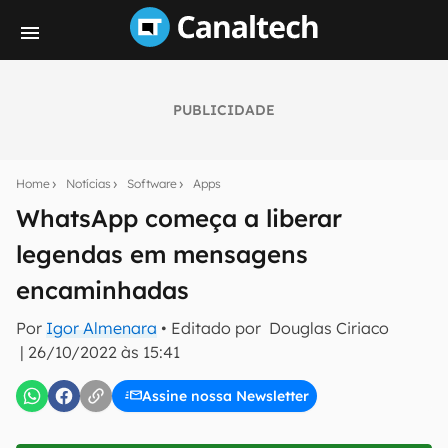
PUBLICIDADE
Seu resumo inteligente do mundo tech!
Assine a newsletter do Canaltech e receba
Home
Notícias
Software
Apps
notícias e reviews sobre tecnologia em primeira
mão.
WhatsApp começa a liberar
legendas em mensagens
E-mail
encaminhadas
Por
Igor Almenara
• Editado por
Douglas Ciriaco
inscreva-se
|
26/10/2022 às 15:41
Assine nossa Newsletter
Confirmo que li, aceito e concordo com os
Termos de
Uso e Política de Privacidade do Canaltech.