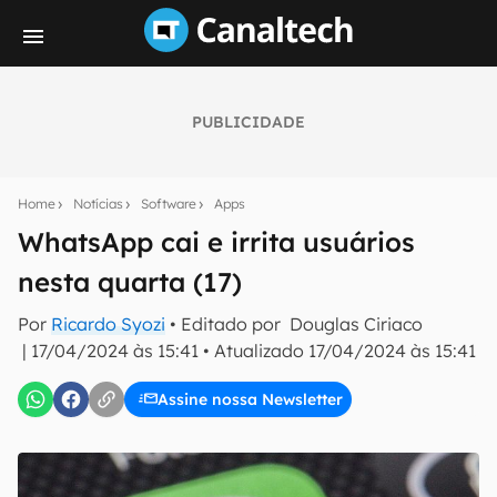
PUBLICIDADE
Seu resumo inteligente do mundo tech!
Assine a newsletter do Canaltech e receba
Home
Notícias
Software
Apps
notícias e reviews sobre tecnologia em primeira
mão.
WhatsApp cai e irrita usuários
nesta quarta (17)
E-mail
Por
Ricardo Syozi
• Editado por
Douglas Ciriaco
|
17/04/2024 às 15:41
•
Atualizado
17/04/2024 às 15:41
inscreva-se
Assine nossa Newsletter
Confirmo que li, aceito e concordo com os
Termos de
Uso e Política de Privacidade do Canaltech.