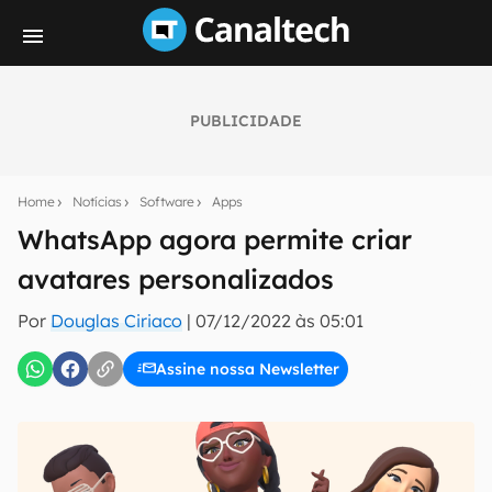
PUBLICIDADE
Seu resumo inteligente do mundo tech!
Assine a newsletter do Canaltech e receba
Home
Notícias
Software
Apps
notícias e reviews sobre tecnologia em primeira
mão.
WhatsApp agora permite criar
avatares personalizados
E-mail
Por
Douglas Ciriaco
|
07/12/2022 às 05:01
Assine nossa Newsletter
inscreva-se
Confirmo que li, aceito e concordo com os
Termos de
Uso e Política de Privacidade do Canaltech.