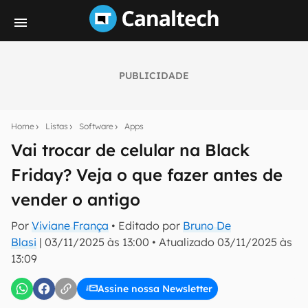
PUBLICIDADE
Seu resumo inteligente do mundo tech!
Assine a newsletter do Canaltech e receba
Home
Listas
Software
Apps
notícias e reviews sobre tecnologia em primeira
mão.
Vai trocar de celular na Black
Friday? Veja o que fazer antes de
E-mail
vender o antigo
Por
Viviane França
• Editado por
Bruno De
inscreva-se
Blasi
|
03/11/2025 às 13:00
•
Atualizado
03/11/2025 às
13:09
Confirmo que li, aceito e concordo com os
Termos de
Uso e Política de Privacidade do Canaltech.
Assine nossa Newsletter