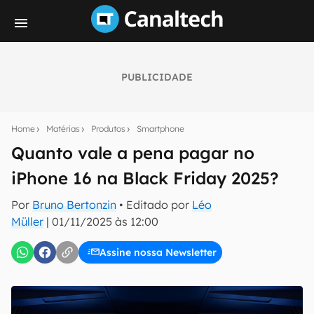
PUBLICIDADE
Seu resumo inteligente do mundo tech!
Assine a newsletter do Canaltech e receba
Home
Matérias
Produtos
Smartphone
notícias e reviews sobre tecnologia em primeira
mão.
Quanto vale a pena pagar no
iPhone 16 na Black Friday 2025?
E-mail
Por
Bruno Bertonzin
• Editado por
Léo
Müller
|
01/11/2025 às 12:00
inscreva-se
Assine nossa Newsletter
Confirmo que li, aceito e concordo com os
Termos de
Uso e Política de Privacidade do Canaltech.